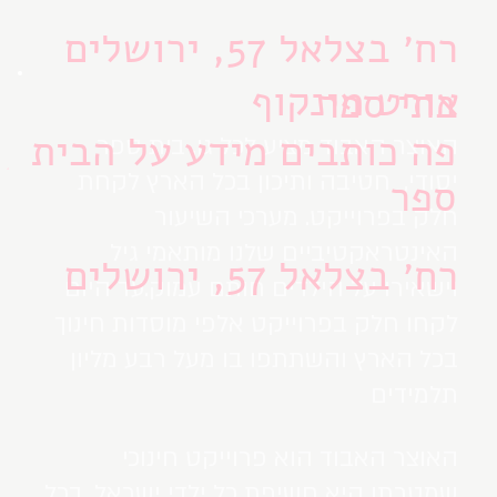
רח׳ בצלאל 57, ירושלים
אורט מינקוף
בתי ספר
פה כותבים מידע על הבית
האוצר האבוד מציע לכל גן, בית ספר
יסודי, חטיבה ותיכון בכל הארץ לקחת
ספר
חלק בפרוייקט. מערכי השיעור
האינטראקטיביים שלנו מותאמי גיל
רח׳ בצלאל 57, ירושלים
וישאירו על הילדים חותם עמוק.עד היום
לקחו חלק בפרוייקט אלפי מוסדות חינוך
בכל הארץ והשתתפו בו מעל רבע מליון
תלמידים
האוצר האבוד הוא פרוייקט חינוכי
שמטרתו היא חשיפת כל ילדי ישראל, בכל