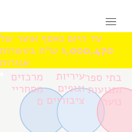
עד היום נאסף אוצר של
1,000,470
ש״ח בעשרות
אגורות
עיריות
מרכזים
בתי ספר
וגופים
מסחריי
ותנועות
ציבוריים
ם
נוער